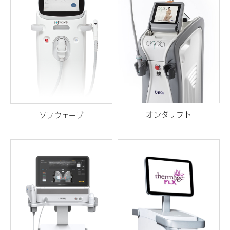
オンダリフト
ソフウェーブ
DEKA社の最新ウルトラショー
真皮層へ超音波エネルギーを
ト波技術を搭載した、プレミ
届け、 肌のハリと小ジワを改
アムなリフティング・脂肪除
善する
次世代リフティング機
去機器
器