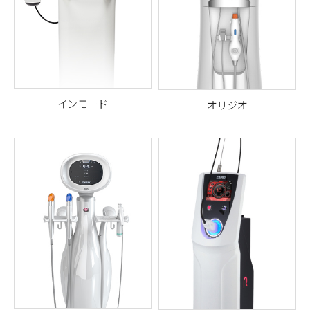
インモード
オリジオ
Inmode（インモード）社の高
周波リフティングレーザー
肌の弾力改善用 単極性（モノ
（脂肪破壊およびコラーゲン
ポーラー）高周波レーザー
再生用 ）