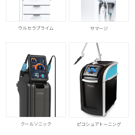
ウルセラプライム
サマージ
MERZ社のDeepSEE™技術によ
高周波（RF)エネルギーを利用
り、肌内部をリアルタイムで
して
肌の奥深くまで刺激し、
確認しながら行う、強力なオ
コラーゲン生成を促進するリ
ーダーメイドリフティング
フティング機器
クールソニック
ピコシュアトーニング