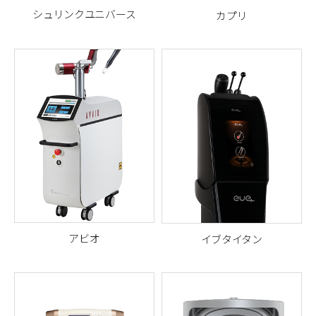
シュリンクユニバース
カプリ
Classys（クラシス）社の 韓国
1450nmの波長を持つダイオー
産高品質HIFUリフティング機
ドレーザーで、皮脂腺抑制・
器
殺菌・ニキビ改善
アビオ
イブタイタン
Er:YAGレーザーを使用したホ
1MHzのRFと微細電流、
EMSを
クロ・イボ・スキンタッグ除