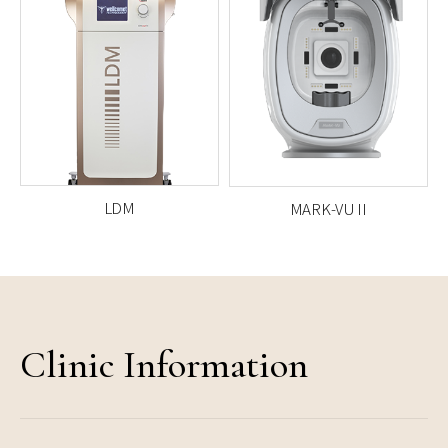
組み合わせた医療機器
去、毛穴・ニキビ跡治療機器
LDM
MARK-VU II
高密度超音波エネルギーによ
4種類の光源を用いて、
肌を
り、
肌細胞を微細にマッサー
多角的に撮影・分析し、
肌の
ジし、
肌の再生を促す
スキン
状態を精密に診断する
肌診断
ケア機器
機器
Clinic Information