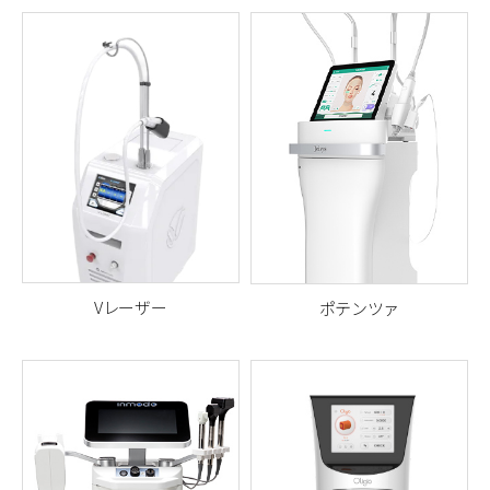
高密度焦点式超音波（HIFU）
サイノシュア社が開発した、
と
強力な冷却技術を組み合わ
世界で唯一の755nm波長を誇
せ、
痛みを大幅に軽減した
次
るプレミアムトーニングレー
世代リフティング機器
ザー
Vレーザー
ポテンツァ
Jeisys（ジェイシス）社の毛
CUTERA社のプレミアムロング
穴・肌質・ニキビ跡改善用 高
パルスレーザー
周波（RF）機器